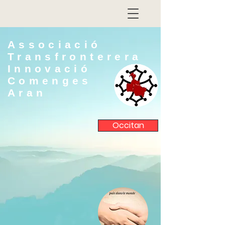
Associació
Transfronterera
Innovació
Comenges
Aran
Occitan